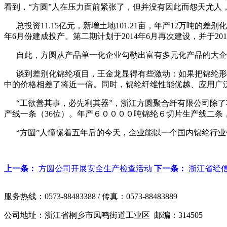
看到，“方圆”人在压力面前紧张了，但并没有因此而怨天尤人
总投资11.15亿元，新增土地101.21亩，年产12万吨的差
年6月份建成投产。第二期计划于2014年6月再次建设，并于2
自此，方圆从产品单一化企业勾勒出富有多元化产品的大
谈到差别化锦纶项目，王金龙显得有些激动：如果把锦纶形象化
中的价格相差了将近一倍。同时，锦纶纤维性能优越、应用广
“工欲善其事，必先利其器”，浙江方圆聚合纤有限公司除了项
产线一条（36位）。年产６００００吨锦纶６切片生产线二
“方圆”人憧憬着五年后的今天，企业能以一个国内锦纶行业
上一条：
方圆公司开展安全生产检查活动
下一条：
浙江省经
服务热线：0573-88483388 / 传真：0573-88483889
公司地址：浙江省桐乡市凤鸣街道工业区 邮编：314505