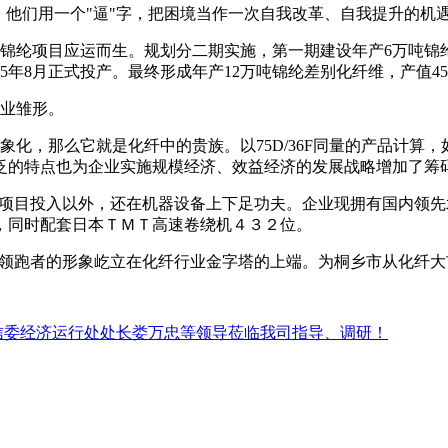
，他们用一个"逼"字，把困境当作一次自我改革、自我提升的机
别化锦纶项目应运而生。规划分二期实施，第一期建设年产6万吨锦纶
015年8月正式投产。最终形成年产12万吨锦纶差别化纤维，产值4
企业雏形。
，那么它就是化纤中的贵族。以75D/36F同量的产品计算，如
泛的特点也为企业实施规模经济、效益经济的发展战略增加了筹
目投入以外，还在机器设备上下足功夫。企业现拥有国内领先水
条，同时配套日本ＴＭＴ高速卷绕机４３２位。
领跑者的形象屹立在化纤行业金字塔的上端。为桐乡市从化纤大
信委经济运行处处长娄万忠等领导莅临我司指导、调研！