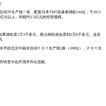
遇。
6切片生产线一条，配套日本TMT高速卷绕机144位，于2013
5亿元以上，利税约3.5亿元的经营规模。
果涤纶卖1万3千多元，那么锦纶就会卖到2万6千多元。这其
码。
平的北京中丽全自动ＦＤＹ生产线3条（108位），ＰＯＹ生
市转变为化纤强市作出贡献。